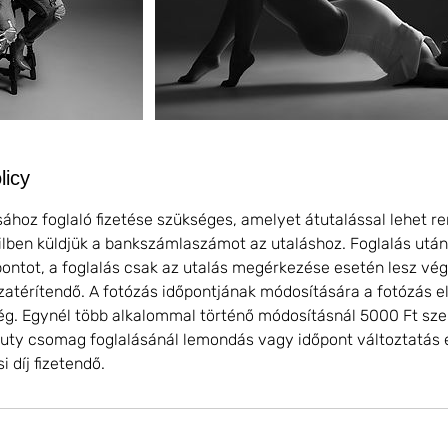
licy
sához foglaló fizetése szükséges, amelyet átutalással lehet re
lben küldjük a bankszámlaszámot az utaláshoz. Foglalás után
pontot, a foglalás csak az utalás megérkezése esetén lesz vég
zatérítendő. A fotózás időpontjának módosítására a fotózás e
ég. Egynél több alkalommal történő módosításnál 5000 Ft szer
auty csomag foglalásánál lemondás vagy időpont változtatás 
i díj fizetendő.