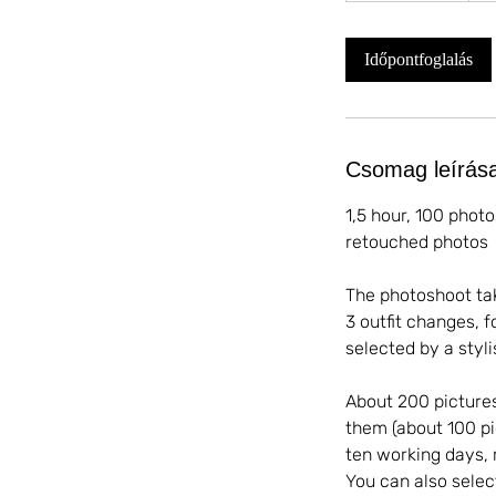
3
0
Időpontfoglalás
m
i
n
Csomag leírás
1,5 hour, 100 photo
retouched photos
The photoshoot tak
3 outfit changes, 
selected by a styli
About 200 pictures
them (about 100 pic
ten working days, 
You can also selec