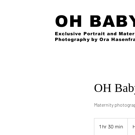
OH BAB
Exclusive Portrait and Mater
Photography
by Ora Hasenfr
OH Bab
Maternity photograp
165,
Hung
1 hr 30 min
1
forint
h