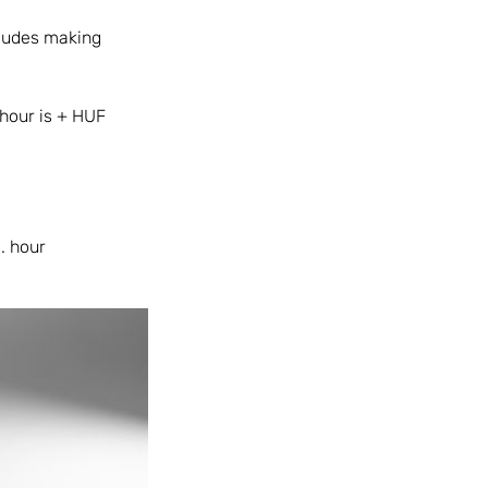
cludes making
 hour is + HUF
. hour