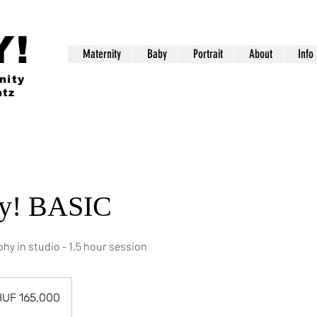
Y!
Maternity
Baby
Portrait
About
Info
nity
atz
y! BASIC
hy in studio - 1,5 hour session
000
arian
HUF 165,000
s