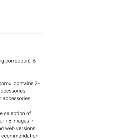
ng correction), 6
pprox. contains 2-
accessories
nd accessories.
e selection of
turn 6 images in
nd web versions.
 a recommendation.