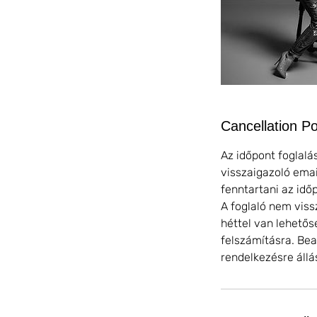
Cancellation Po
Az időpont foglalá
visszaigazoló emai
fenntartani az idő
A foglaló nem viss
héttel van lehetős
felszámításra. Be
rendelkezésre állás